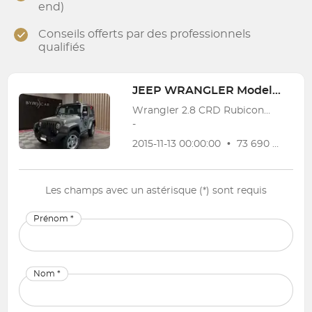
end)
Conseils offerts par des professionnels
qualifiés
JEEP
WRANGLER Modell 2007-
Wrangler 2.8 CRD Rubicon Recon Automatic hardtop
-
2015-11-13 00:00:00
•
73 690 km
•
G
Les champs avec un astérisque (*) sont requis
Prénom *
Nom *