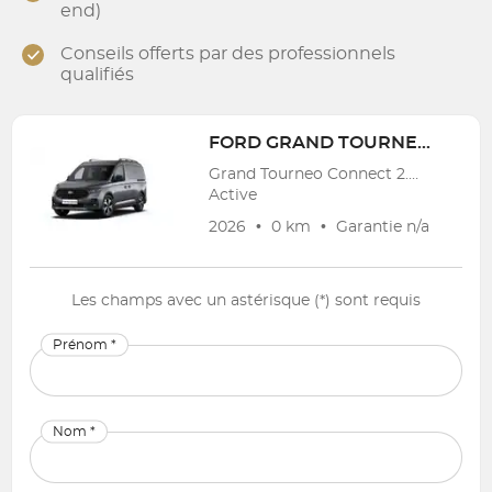
end)
Conseils offerts par des professionnels
qualifiés
FORD
GRAND TOURNEO CONNECT V761 DIESEL 2022-
Grand Tourneo Connect 2.0 EcoBlue Automat
Active
2026
•
0 km
•
Garantie
n/a
Les champs avec un astérisque (*) sont requis
Prénom *
Nom *