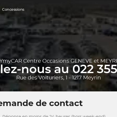
Concessions
YmyCAR Centre Occasions GENEVE et MEYR
ez-nous au 022 355
Rue des Voituriers, 1 - 1217 Meyrin
emande de contact
Réponse en moins de 24 heures (hors week-end)