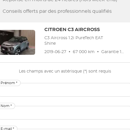
Conseils offerts par des professionnels qualifiés
CITROEN
C3 AIRCROSS
C3 Aircross 1.2i PureTech EAT
Shine
2019-06-27
•
67 000 km
•
Garantie
12 mois
Les champs avec un astérisque (*) sont requis
Prénom *
Nom *
E-mail *