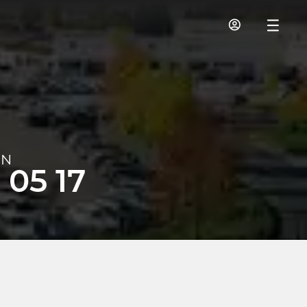
IN
 05 17