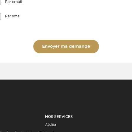
Par email
Par sms
Envoyer ma demande
NOS SERVICES
Atelier